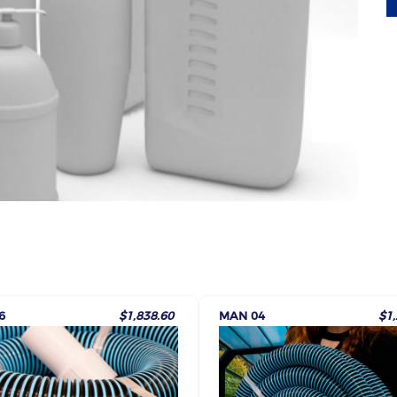
6
$1,838.60
MAN 04
$1,