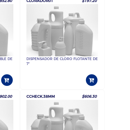
852.80
CLORADOR01
$197.20
BLE DE
DISPENSADOR DE CLORO FLOTANTE DE
7"
902.00
CCHECK.38MM
$606.30