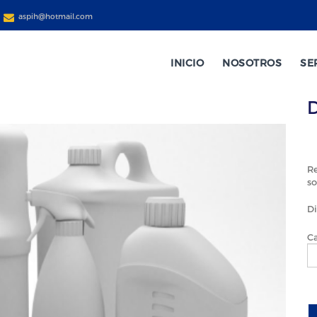
aspih@hotmail.com
INICIO
NOSOTROS
SE
Re
so
Di
C