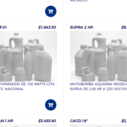
METÁLICO
F.01
$1,843.50
SUPRA 2 HP.
$8,
FORMADOR DE 100 WATTS.127A
MOTOBOMBA AQUAPAK MODEL
TS. NACIONAL
SUPRA DE 2.00 HP A 220 VOLTIO
N.1.HP.
$3,455.60
CACD.18"
$2,