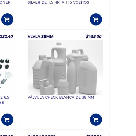
PONER
SILVER DE 1.5 HP. A 115 VOLTIOS
222.40
VLVLA.38MM
$435.00
 6.5
VÁLVULA CHECK BLANCA DE 38 MM
YE