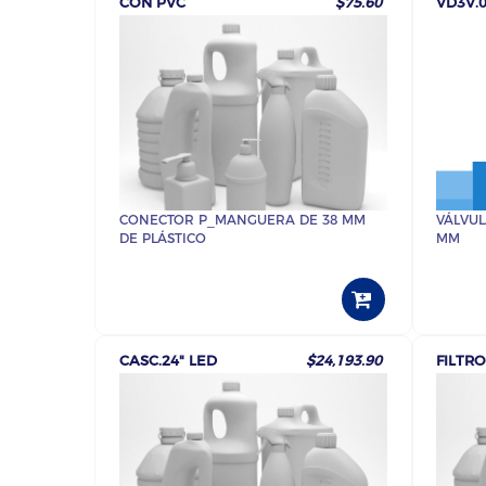
CON PVC
$75.60
VD3V.
CONECTOR P_MANGUERA DE 38 MM
VÁLVUL
DE PLÁSTICO
MM
CASC.24" LED
$24,193.90
FILTR