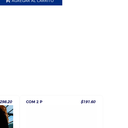
AGREGAR AL CARRITO
298.20
COM 2 P
$191.60