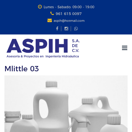
Lunes - Sabado: 09:00 - 19:00
961 615 0097
aspih@hotmail.com
Tog
nav
Mlittle 03